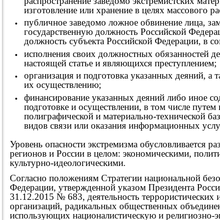
распространение заведомо экстремистских матер
изготовление или хранение в целях массового р
публичное заведомо ложное обвинение лица, з
государственную должность Российской Федера
должность субъекта Российской Федерации, в с
исполнения своих должностных обязанностей де
настоящей статье и являющихся преступлением;
организация и подготовка указанных деяний, а т
их осуществлению;
финансирование указанных деяний либо иное сод
подготовке и осуществлении, в том числе путем
полиграфической и материально-технической ба
видов связи или оказания информационных услу
Уровень опасности экстремизма обусловливается р
регионов и России в целом: экономическими, полит
культурно-идеологическими.
Согласно положениям Стратегии национальной безо
Федерации, утвержденной указом Президента Росси
31.12.2015 № 683, деятельность террористических 
организаций, радикальных общественных объедине
использующих националистическую и религиозно-э