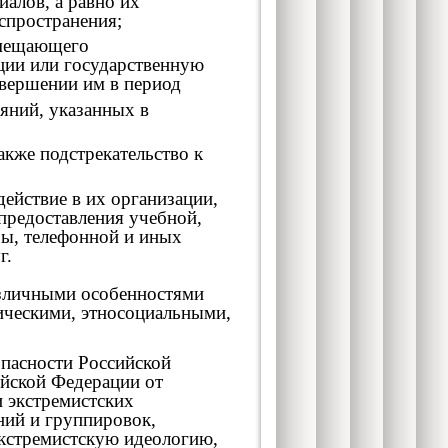
иалов, а равно их
аспространения;
амещающего
ции или государственную
овершении им в период
яний, указанных в
акже подстрекательство к
ействие в их организации,
 предоставления учебной,
зы, телефонной и иных
г.
азличными особенностями
ическими, этносоциальными,
пасности Российской
йской Федерации от
и экстремистских
ний и группировок,
кстремистскую идеологию,