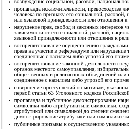
возбуждение социальной, расовой, национальной
пропаганда исключительности, превосходства л
человека по признаку его социальной, расовой,
или языковой принадлежности или отношения к 
нарушение прав, свобод и законных интересов ч
зависимости от его социальной, расовой, нацио
языковой принадлежности или отношения к рели
воспрепятствование осуществлению гражданами 
права на участие в референдуме или нарушение 
соединенные с насилием либо угрозой его приме
воспрепятствование законной деятельности госу
органов местного самоуправления, избирательн
общественных и религиозных объединений или 
соединенное с насилием либо угрозой его приме
совершение преступлений по мотивам, указанным
первой статьи 63 Уголовного кодекса Российско
пропаганда и публичное демонстрирование наци
символики либо атрибутики или символики, сход
атрибутикой или символикой до степени смешен
демонстрирование атрибутики или символики эк
публичные призывы к осуществлению указанных