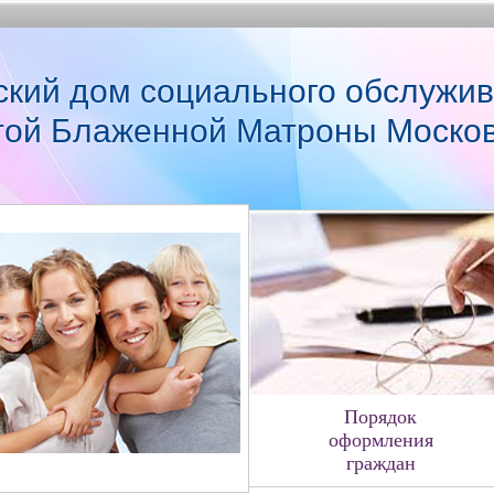
ский дом социального обслужив
той Блаженной Матроны Моско
Порядок
оформления
граждан