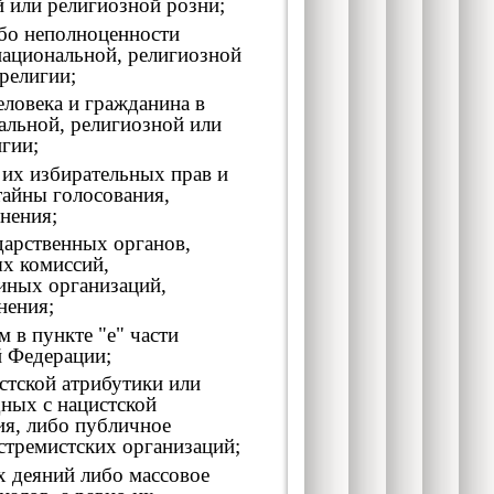
 или религиозной розни;
ибо неполноценности
 национальной, религиозной
религии;
еловека и гражданина в
нальной, религиозной или
гии;
их избирательных прав и
тайны голосования,
нения;
дарственных органов,
ых комиссий,
иных организаций,
нения;
 в пункте "е" части
й Федерации;
стской атрибутики или
ных с нацистской
ия, либо публичное
стремистских организаций;
 деяний либо массовое