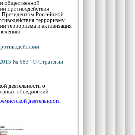
 и общественной
ции противодействия
й Президентом Российской
ротиводействия терроризму
ии терроризма и активизация
спечению
противодействии
.2015 № 683 "О Стратегии
м
кой деятельности о
иозных объединений
тремистской деятельности