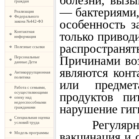
болезни, выз
граждан
— бактериями,
Реализация
Федерального
особенность з
закона №442-ФЗ
Контактная
только привод
информация
распространят
Полезные ссылки
Причинами во
Персональные
данные.Дети
являются кон
Антикоррупционная
политика
или предмет
Работа с семьями,
осуществляющими
продуктов пи
опеку над
недееспособными
нарушение гиг
гражданами
Специальная оценка
Регулярное
условий труда
вакцинация и 
Модель программы