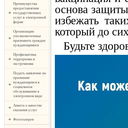
Преимущества
основа защиты
предоставления
государственных
избежать таки
услуг в электронной
форме
который до сих
Организации
уполномоченные
признавать граждан
Будьте здоров
нуждающимися
Профилактика
терроризма и
экстремизма
Подать заявление на
признание
нуждающимся в
социальном
обслуживании в
электронном виде
Анкета о качестве
оказания услуг
Фотогалерея