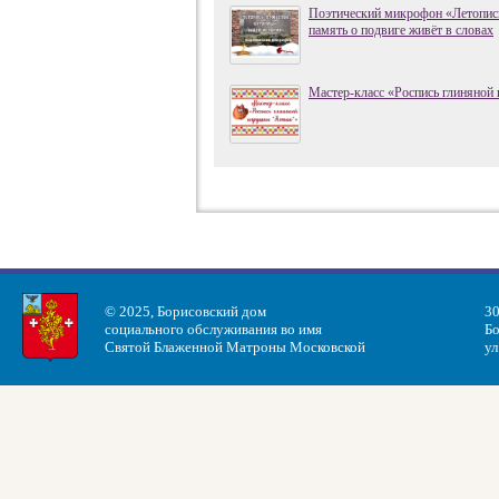
Поэтический микрофон «Летопись
память о подвиге живёт в словах
Мастер-класс «Роспись глиняной
© 2025, Борисовский дом
30
социального обслуживания во имя
Бо
Святой Блаженной Матроны Московской
ул