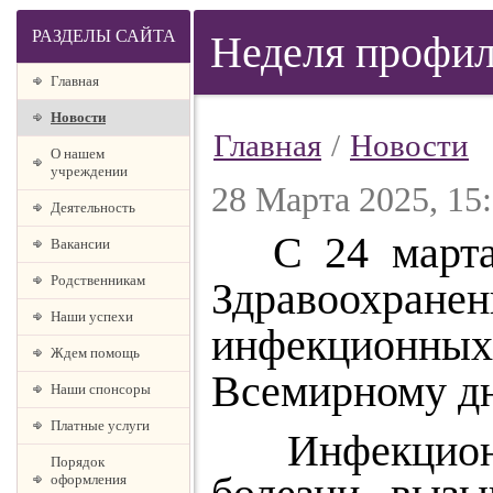
РАЗДЕЛЫ САЙТА
Неделя профил
Главная
Новости
Главная
/
Новости
О нашем
учреждении
28 Марта 2025, 15
Деятельность
С 24 март
Вакансии
Родственникам
Здравоохранен
Наши успехи
инфекционн
Ждем помощь
Всемирному дн
Наши спонсоры
Платные услуги
Инфекционны
Порядок
оформления