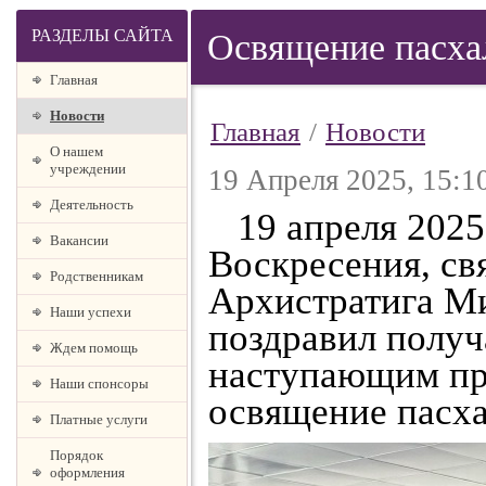
РАЗДЕЛЫ САЙТА
Освящение пасха
Главная
Новости
Главная
/
Новости
О нашем
учреждении
19 Апреля 2025, 15:1
Деятельность
19 апреля 2025 
Вакансии
Воскресения, с
Родственникам
Архистратига М
Наши успехи
поздравил получ
Ждем помощь
наступающим пр
Наши спонсоры
освящение пасх
Платные услуги
Порядок
оформления