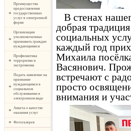
Преимущества
предоставления
государственных
В стенах нашег
услуг в электронной
форме
добрая традиция
Организации
социальных услу
уполномоченные
признавать граждан
каждый год прих
нуждающимися
Михаила посёлка
Профилактика
терроризма и
Васянович. Прож
экстремизма
встречают с радо
Подать заявление на
признание
просто освящени
нуждающимся в
социальном
внимания и учас
обслуживании в
электронном виде
Анкета о качестве
оказания услуг
Фотогалерея