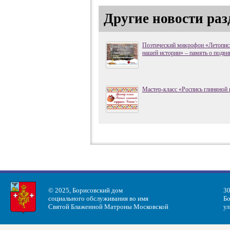
Другие новости раз
Поэтический микрофон «Летопись
нашей истории» – память о подви
Мастер-класс «Роспись глиняной
© 2025, Борисовский дом
30
социального обслуживания во имя
Бо
Святой Блаженной Матроны Московской
ул