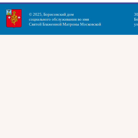
© 2025, Борисовский дом
30
социального обслуживания во имя
Бо
Святой Блаженной Матроны Московской
ул