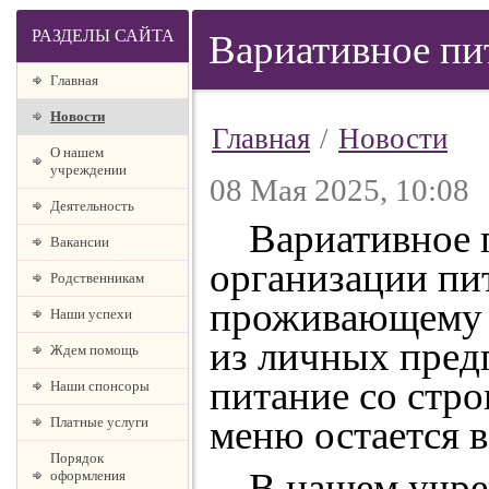
РАЗДЕЛЫ САЙТА
Вариативное пи
Главная
Новости
Главная
/
Новости
О нашем
учреждении
08 Мая 2025, 10:08
Деятельность
Вариативное пи
Вакансии
организации пи
Родственникам
проживающему в
Наши успехи
из личных пред
Ждем помощь
питание со стр
Наши спонсоры
меню остается 
Платные услуги
Порядок
В нашем учрежд
оформления