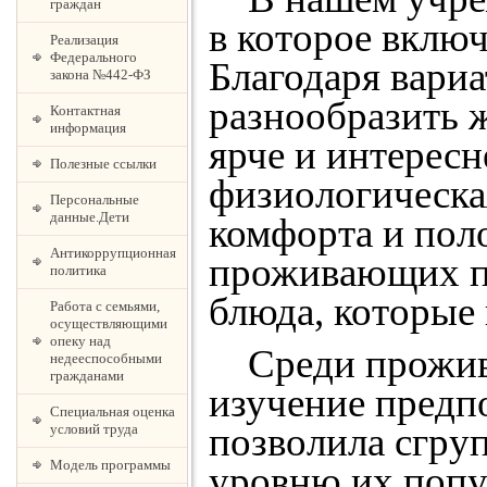
граждан
в которое вклю
Реализация
Федерального
Благодаря вари
закона №442-ФЗ
разнообразить 
Контактная
информация
ярче и интересне
Полезные ссылки
физиологическа
Персональные
данные.Дети
комфорта и пол
Антикоррупционная
проживающих п
политика
блюда, которые 
Работа с семьями,
осуществляющими
опеку над
Среди прожива
недееспособными
гражданами
изучение предпо
Специальная оценка
позволила сгру
условий труда
Модель программы
уровню их попу