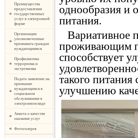
Преимущества
однообразия и 
предоставления
государственных
питания.
услуг в электронной
форме
Вариативное п
Организации
уполномоченные
проживающим пр
признавать граждан
нуждающимися
способствует у
Профилактика
терроризма и
удовлетворенно
экстремизма
такого питания 
Подать заявление на
признание
улучшению кач
нуждающимся в
социальном
обслуживании в
электронном виде
Анкета о качестве
оказания услуг
Фотогалерея