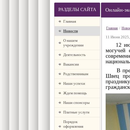
РАЗДЕЛЫ САЙТА
Онлайн-эк
Главная
Главная
/
Ново
Новости
11 Июня 2025,
О нашем
12 июня 
учреждении
могучей 
Деятельность
современ
националь
Вакансии
В преддв
Родственникам
Швец про
празднику
Наши успехи
гражданск
Ждем помощь
Наши спонсоры
Платные услуги
Порядок
оформления