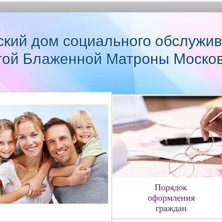
ский дом социального обслужив
той Блаженной Матроны Моско
Порядок
оформления
граждан