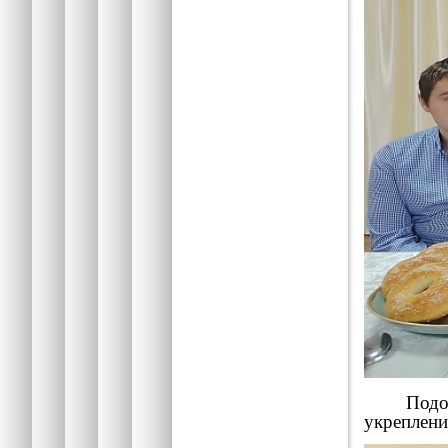
Подобны
укреплени