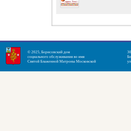
© 2025, Борисовский дом
30
социального обслуживания во имя
Бо
Святой Блаженной Матроны Московской
ул