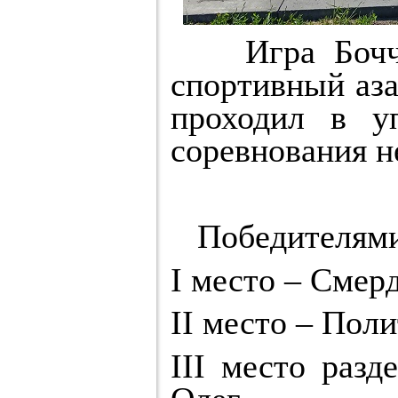
Игра Бочча 
спортивный аза
проходил в у
соревнования не
Победителями
I место – Смер
II место – Пол
III место раз