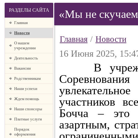
РАЗДЕЛЫ САЙТА
«Мы не скучаем
Главная
Новости
Главная
/
Новости
О нашем
учреждении
16 Июня 2025, 15:4
Деятельность
В учреждени
Вакансии
Соревновани
Родственникам
увлекательн
Наши успехи
участников вс
Ждем помощь
Наши спонсоры
Бочча – это 
Платные услуги
азартным, стр
Порядок
ограниченными
оформления