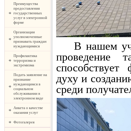
Преимущества
предоставления
государственных
услуг в электронной
форме
Организации
уполномоченные
признавать граждан
В нашем учре
нуждающимися
проведение т
Профилактика
терроризма и
способствует 
экстремизма
духу и создан
Подать заявление на
признание
нуждающимся в
среди получате
социальном
обслуживании в
электронном виде
Анкета о качестве
оказания услуг
Фотогалерея