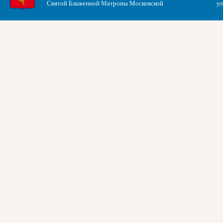
Святой Блаженной Матроны Московской
ул