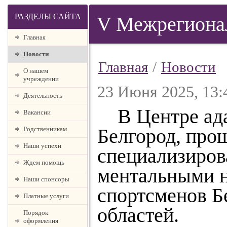
РАЗДЕЛЫ САЙТА
V Межрегионал
Главная
Новости
Главная
/
Новости
О нашем
учреждении
23 Июня 2025, 13:
Деятельность
В Центре ада
Вакансии
Белгород, про
Родственникам
Наши успехи
специализиров
Ждем помощь
ментальными н
Наши спонсоры
спортсменов Б
Платные услуги
областей.
Порядок
оформления