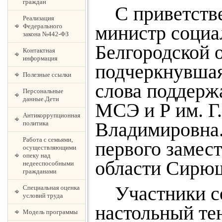
граждан
С приветстве
Реализация
министр социа
Федерального
закона №442-ФЗ
Белгородской 
Контактная
информация
подчеркнувшая
Полезные ссылки
слова поддер
Персональные
данные.Дети
МСЭ и Р им. Г
Антикоррупционная
Владимировна.
политика
Работа с семьями,
первого замес
осуществляющими
опеку над
области Сирюш
недееспособными
гражданами
Участники сор
Специальная оценка
условий труда
настольный те
Модель программы