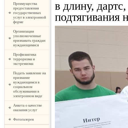
в длину, дартс
Преимущества
предоставления
подтягивания н
государственных
услуг в электронной
форме
Организации
уполномоченные
признавать граждан
нуждающимися
Профилактика
терроризма и
экстремизма
Подать заявление на
признание
нуждающимся в
социальном
обслуживании в
электронном виде
Анкета о качестве
оказания услуг
Фотогалерея