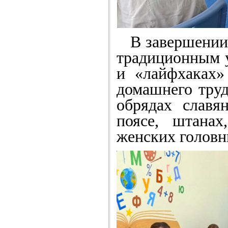
В завершении 
традиционным у
и «лайфхаках»
домашнего труд
обрядах славя
поясе, штанах
женских головны