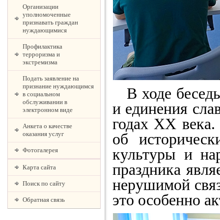
Организации
уполномоченные
признавать граждан
нуждающимися
Профилактика
терроризма и
экстремизма
Подать заявление на
признание нуждающимся
В ходе беседы
в социальном
обслуживании в
и единения слав
электронном виде
годах XX века.
Анкета о качестве
об историческ
оказания услуг
культуры и на
Фотогалерея
праздника явля
Карта сайта
нерушимой связ
Поиск по сайту
это особенно ак
Обратная связь