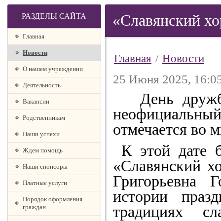
РАЗДЕЛЫ САЙТА
«Славянский хо
Главная
Новости
Главная
/
Новости
О нашем учреждении
25 Июня 2025, 16:0
Деятельность
День дружбы 
Вакансии
неофициальный
Родственникам
отмечается во м
Наши успехи
К этой дате б
Ждем помощь
«Славянский х
Наши спонсоры
Григорьевна 
Платные услуги
истории празд
Порядок оформления
традициях с
граждан