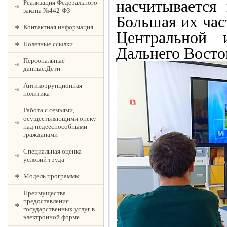
насчитывается
Реализация Федерального
закона №442-ФЗ
Большая их час
Контактная информация
Центральной 
Полезные ссылки
Дальнего Восто
Персональные
данные.Дети
Антикоррупционная
политика
Работа с семьями,
осуществляющими опеку
над недееспособными
гражданами
Специальная оценка
условий труда
Модель программы
Преимущества
предоставления
государственных услуг в
электронной форме