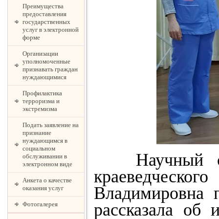
Преимущества
предоставления
государственных
услуг в электронной
форме
Организации
уполномоченные
признавать граждан
нуждающимися
Профилактика
терроризма и
экстремизма
Подать заявление на
признание
нуждающимся в
социальном
Научный сотр
обслуживании в
электронном виде
краеведческ
Анкета о качестве
Владимировна п
оказания услуг
рассказала об 
Фотогалерея