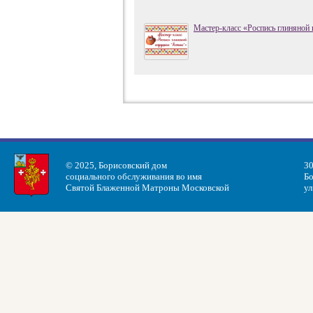
Мастер-класс «Роспись глиняной
© 2025, Борисовский дом
30
социального обслуживания во имя
Бо
Святой Блаженной Матроны Московской
ул