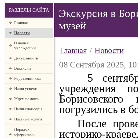
РАЗДЕЛЫ САЙТА
Экскурсия в Бор
музей
Главная
Новости
О нашем
учреждении
Главная
/
Новости
Деятельность
08 Сентября 2025, 10
Вакансии
5 сентября 
Родственникам
учреждения по
Наши успехи
Борисовского 
Ждем помощь
погрузились в б
Наши спонсоры
Платные услуги
После проведе
Порядок
историко-крае
оформления