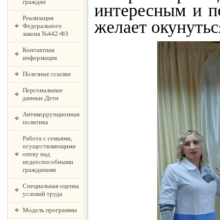
граждан
интересным и п
Реализация
желает окунутьс
Федерального
закона №442-ФЗ
Контактная
информация
Полезные ссылки
Персональные
данные.Дети
Антикоррупционная
политика
Работа с семьями,
осуществляющими
опеку над
недееспособными
гражданами
Специальная оценка
условий труда
Модель программы