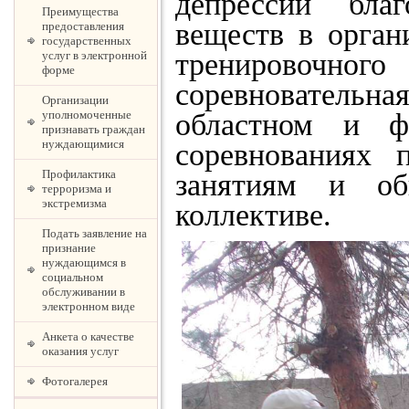
депрессии бла
Преимущества
веществ в орган
предоставления
государственных
тренировочн
услуг в электронной
форме
соревнователь
Организации
уполномоченные
областном и ф
признавать граждан
нуждающимися
соревнованиях 
Профилактика
занятиям и об
терроризма и
экстремизма
коллективе.
Подать заявление на
признание
нуждающимся в
социальном
обслуживании в
электронном виде
Анкета о качестве
оказания услуг
Фотогалерея