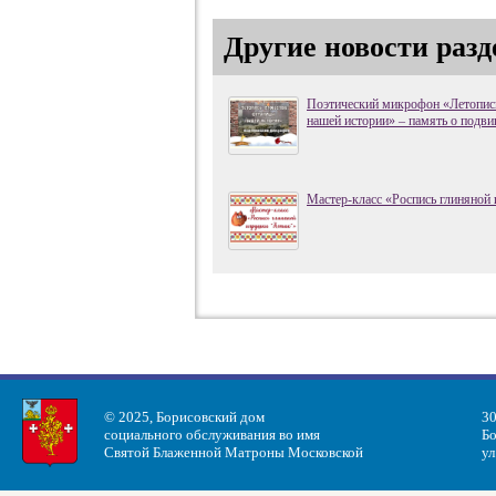
Другие новости разд
Поэтический микрофон «Летопись
нашей истории» – память о подви
Мастер-класс «Роспись глиняной
© 2025, Борисовский дом
30
социального обслуживания во имя
Бо
Святой Блаженной Матроны Московской
ул