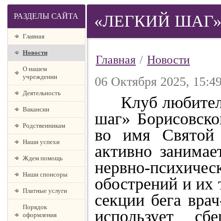
РАЗДЕЛЫ САЙТА
«ЛЕГКИЙ ШАГ» 
Главная
Новости
Главная
/
Новости
О нашем
учреждении
06 Октября 2025, 15:4
Деятельность
Клуб любителей
Вакансии
шаг» Борисовско
Родственникам
во имя Святой
Наши успехи
активно занимае
Ждем помощь
нервно-психичес
Наши спонсоры
обострений и их
Платные услуги
секции бега вра
Порядок
использует сбе
оформления