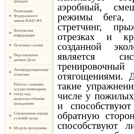
граждан
аэробный, сме
Реализация
режимы бега, ф
Федерального
закона №442-ФЗ
стретчинг, пр
Контактная
отрезках и кр
информация
созданной экол
Полезные ссылки
является си
Персональные
данные.Дети
тренировочн
Антикоррупционная
отягощениями. Д
политика
такие упражнени
Работа с семьями,
осуществляющими
числе у пожилых
опеку над
недееспособными
и способствуют
гражданами
обратную сторон
Специальная оценка
условий труда
способствуют л
Модель программы