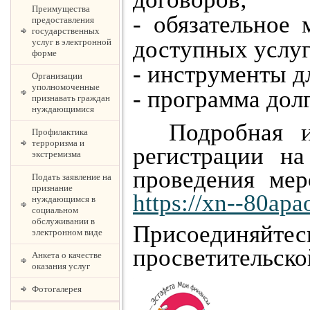
Преимущества
- обязательное 
предоставления
государственных
доступных услуг
услуг в электронной
форме
- инструменты д
Организации
уполномоченные
- программа дол
признавать граждан
нуждающимися
Подробная ин
Профилактика
терроризма и
регистрации на
экстремизма
проведения мер
Подать заявление на
признание
https://xn--80apa
нуждающимся в
социальном
обслуживании в
Присоедин
электронном виде
просветительско
Анкета о качестве
оказания услуг
Фотогалерея