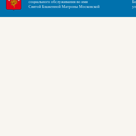
социального обслуживания во имя
Бо
Святой Блаженной Матроны Московской
ул