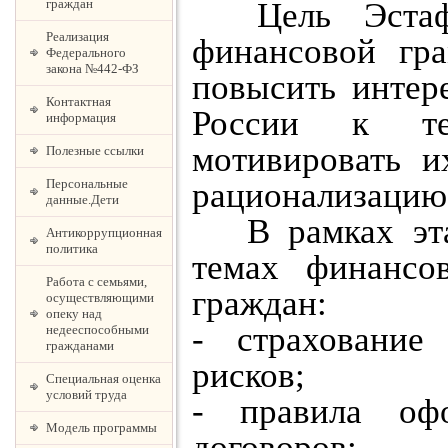
граждан
Цель Эстафе
Реализация
финансовой гра
Федерального
закона №442-ФЗ
повысить интер
Контактная
России к тем
информация
мотивировать 
Полезные ссылки
Персональные
рационализацию
данные.Дети
В рамках этап
Антикоррупционная
политика
темах финансо
Работа с семьями,
граждан:
осуществляющими
опеку над
- страхование
недееспособными
гражданами
рисков;
Специальная оценка
условий труда
- правила оф
Модель программы
договоров;