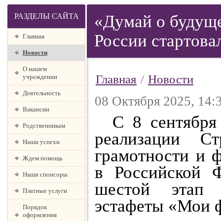
РАЗДЕЛЫ САЙТА
«Думай о будуще
России стартова
Главная
Новости
О нашем
Главная
/
Новости
учреждении
Деятельность
08 Октября 2025, 14:
Вакансии
С 8 сентября 
Родственникам
реализации С
Наши успехи
грамотности и 
Ждем помощь
в Российской 
Наши спонсоры
шестой этап В
Платные услуги
эстафеты «Мои ф
Порядок
оформления