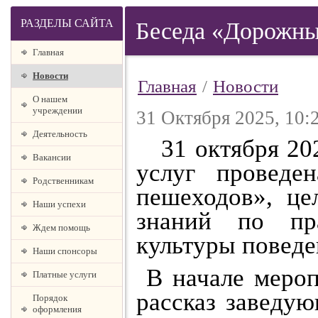
РАЗДЕЛЫ САЙТА
Беседа «Дорожны
Главная
Новости
Главная
/
Новости
О нашем
учреждении
31 Октября 2025, 10:
Деятельность
31 октября 202
Вакансии
услуг проведе
Родственникам
пешеходов», це
Наши успехи
знаний по пр
Ждем помощь
культуры поведе
Наши спонсоры
В начале мероп
Платные услуги
рассказ заведу
Порядок
оформления