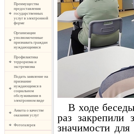
Преимущества
предоставления
государственных
услуг в электронной
форме
Организации
уполномоченные
признавать граждан
нуждающимися
Профилактика
терроризма и
экстремизма
Подать заявление на
признание
нуждающимся в
социальном
обслуживании в
электронном виде
В ходе беседы 
Анкета о качестве
раз закрепили 
оказания услуг
значимости для
Фотогалерея