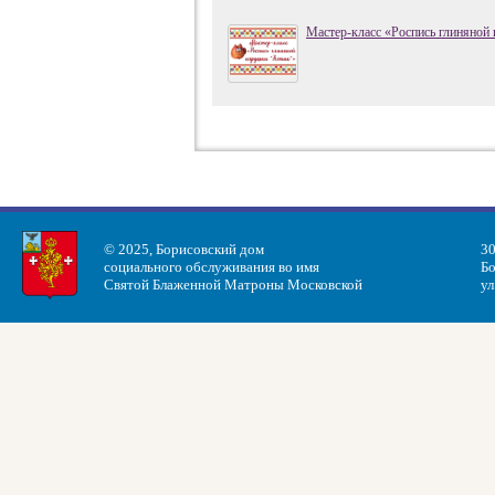
Мастер-класс «Роспись глиняной
© 2025, Борисовский дом
30
социального обслуживания во имя
Бо
Святой Блаженной Матроны Московской
ул