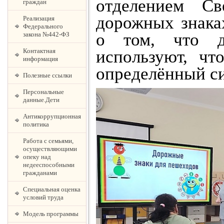
отделением С
граждан
дорожных знака
Реализация
Федерального
о том, что д
закона №442-ФЗ
Контактная
используют, чт
информация
определённый си
Полезные ссылки
Персональные
данные.Дети
Антикоррупционная
политика
Работа с семьями,
осуществляющими
опеку над
недееспособными
гражданами
Специальная оценка
условий труда
Модель программы