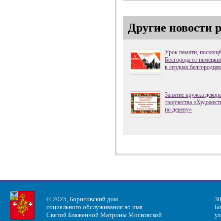
Другие новости 
Урок памяти, посвящ
Белгорода от немецки
в сердцах белгородце
Занятие кружка декор
творчества «Художест
по дереву»
© 2025, Борисовский дом
30
социального обслуживания во имя
Бо
Святой Блаженной Матроны Московской
ул