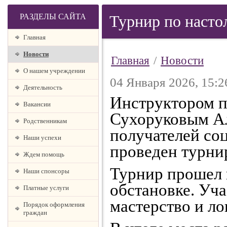
РАЗДЕЛЫ САЙТА
Турнир по насто
Главная
Новости
Главная
/
Новости
О нашем учреждении
04 Января 2026, 15:2
Деятельность
Инструктором п
Вакансии
Сухоруковым А
Родственникам
получателей со
Наши успехи
проведен турни
Ждем помощь
Турнир прошел 
Наши спонсоры
обстановке. Уч
Платные услуги
мастерство и ло
Порядок оформления
граждан