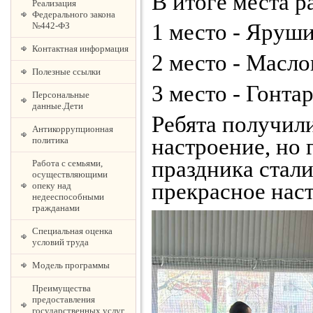
В итоге места 
Реализация
Федерального закона
1 место - Яруши
№442-ФЗ
Контактная информация
2 место - Масло
Полезные ссылки
3 место - Гонта
Персональные
данные.Дети
Ребята получили
Антикоррупционная
настроение, но 
политика
праздника стал
Работа с семьями,
осуществляющими
прекрасное нас
опеку над
недееспособными
гражданами
Специальная оценка
условий труда
Модель программы
Преимущества
предоставления
государственных услуг