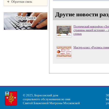
Обратная связь
Другие новости раз
Поэтический микрофон «Лет
страницы нашей истории» – 
словах
Мастер-класс «Роспись глин
© 2025, Борисовский дом
30
социального обслуживания во имя
Бо
Святой Блаженной Матроны Московской
ул