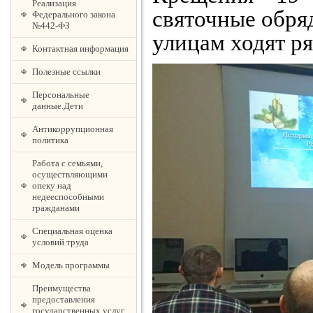
Реализация
святочные обряд
Федерального закона
№442-ФЗ
улицам ходят р
Контактная информация
Полезные ссылки
Персональные
данные.Дети
Антикоррупционная
политика
Работа с семьями,
осуществляющими
опеку над
недееспособными
гражданами
Специальная оценка
условий труда
Модель программы
Преимущества
предоставления
государственных услуг