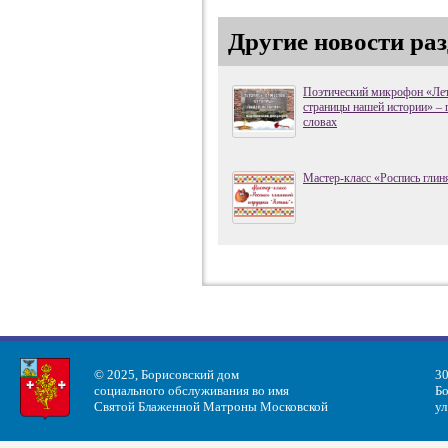
Другие новости ра
Поэтический микрофон «Лет
страницы нашей истории» – 
словах
Мастер-класс «Роспись глин
© 2025, Борисовский дом
30
социального обслуживания во имя
Бо
Святой Блаженной Матроны Московской
ул