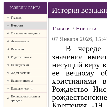
РАЗДЕЛЫ САЙТА
История возникн
Главная
Новости
Главная
/
Новости
О нашем учреждении
07 Января 2026, 15:4
Деятельность
В череде 
Вакансии
значение имее
Родственникам
несущий веру в
Наши успехи
ее вечному о
Ждем помощь
христианами в
Наши спонсоры
Рождество Иис
Платные услуги
рождественски
Порядок оформления
граждан
Крещения -19 