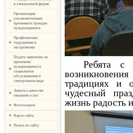
в электронной форме
Организации
уполномоченные
признавать граждан
нуждающимися
Профилактика
терроризма и
экстремизма
Подать заявление на
Ребята с ин
признание
нуждающимся в
возникновени
социальном
обслуживании в
традициях и о
электронном виде
чудесный пра
Анкета о качестве
оказания услуг
жизнь радость и
Фотогалерея
Карта сайта
Поиск по сайту