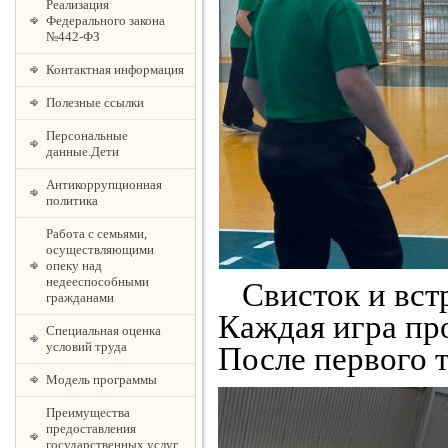
Реализация
Федерального закона
№442-ФЗ
Контактная информация
Полезные ссылки
Персональные
данные.Дети
Антикоррупционная
политика
Работа с семьями,
осуществляющими
опеку над
недееспособными
Свисток и встр
гражданами
Каждая игра про
Специальная оценка
условий труда
После первого 
Модель программы
Преимущества
предоставления
государственных услуг