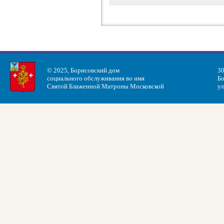
© 2025, Борисовский дом
30
социального обслуживания во имя
Бо
Святой Блаженной Матроны Московской
ул