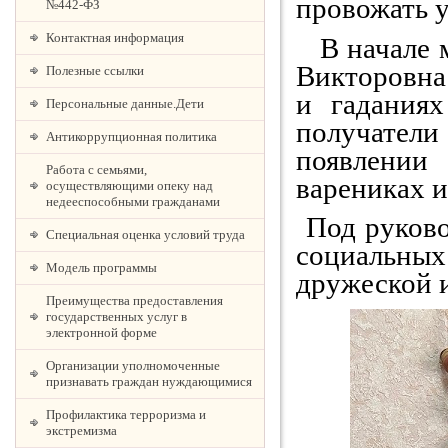
провожать 
№442-ФЗ
Контактная информация
В начале м
Викторовна 
Полезные ссылки
и гадания
Персональные данные.Дети
получатели
Антикоррупционная политика
появлении
Работа с семьями,
варениках и
осуществляющими опеку над
недееспособными гражданами
Под руково
Специальная оценка условий труда
социальных
Модель программы
дружеской и
Преимущества предоставления
государственных услуг в
электронной форме
Организации уполномоченные
признавать граждан нуждающимися
Профилактика терроризма и
экстремизма