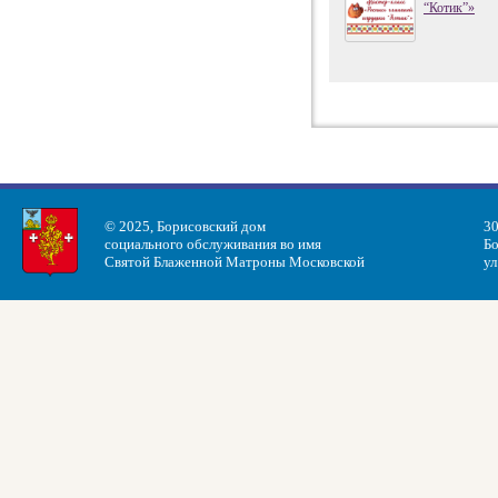
“Котик”»
© 2025, Борисовский дом
30
социального обслуживания во имя
Бо
Святой Блаженной Матроны Московской
ул