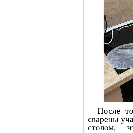
После тог
сварены уч
столом, ч