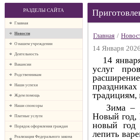
РАЗДЕЛЫ САЙТА
Приготовлен
Главная
Новости
Главная
/
Новос
О нашем учреждении
14 Января 2026
Деятельность
14 января 
Вакансии
услуг про
Родственникам
расширени
праздника
Наши успехи
традициям, 
Ждем помощь
Зима – са
Наши спонсоры
Новый год,
Платные услуги
новый год 
Порядок оформления граждан
лепить варе
Реализация Федерального закона