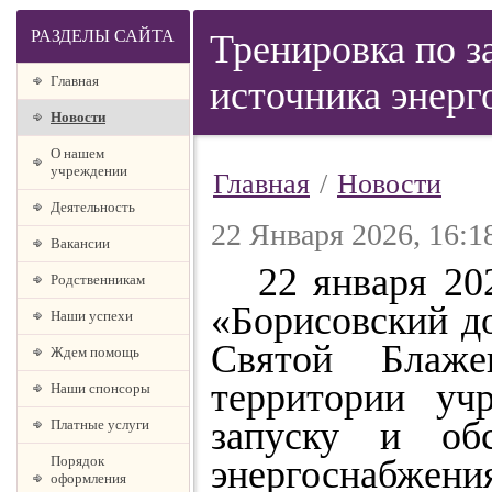
РАЗДЕЛЫ САЙТА
Тренировка по з
Главная
источника энер
Новости
О нашем
учреждении
Главная
/
Новости
Деятельность
22 Января 2026, 16:1
Вакансии
22 января 202
Родственникам
«Борисовский д
Наши успехи
Святой Блаж
Ждем помощь
территории уч
Наши спонсоры
запуску и обс
Платные услуги
Порядок
энергоснабжени
оформления