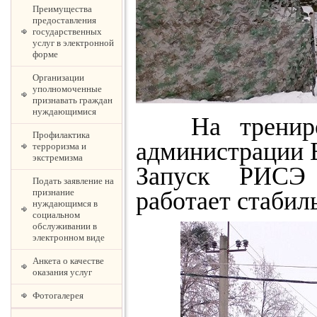
Преимущества
предоставления
государственных
услуг в электронной
форме
Организации
уполномоченные
признавать граждан
нуждающимися
На тренировк
Профилактика
администрации 
терроризма и
экстремизма
Запуск РИСЭ 
Подать заявление на
работает стабил
признание
нуждающимся в
социальном
обслуживании в
электронном виде
Анкета о качестве
оказания услуг
Фотогалерея