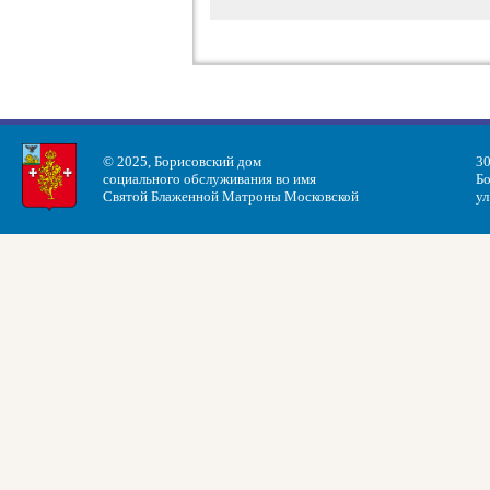
© 2025, Борисовский дом
30
социального обслуживания во имя
Бо
Святой Блаженной Матроны Московской
ул