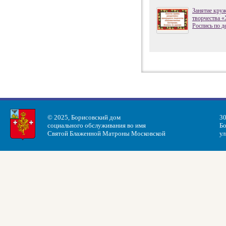
Занятие круж
творчества «
Роспись по д
© 2025, Борисовский дом
30
социального обслуживания во имя
Бо
Святой Блаженной Матроны Московской
ул