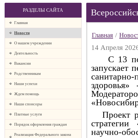
РАЗДЕЛЫ САЙТА
Всероссийск
Главная
Новости
Главная
/
Новос
О нашем учреждении
14 Апреля 2026
Деятельность
С 13 по 2
Вакансии
запускает 
Родственникам
санитарно
здоровья»
Наши успехи
Модерат
Ждем помощь
«Новосибир
Наши спонсоры
Проект ре
Платные услуги
стратегии
Порядок оформления граждан
научно-о
Реализация Федерального закона