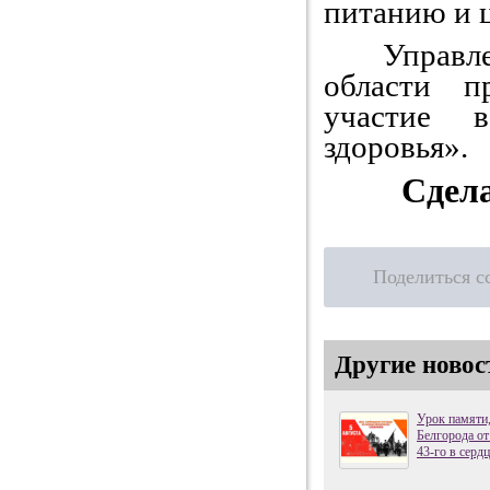
питанию и 
Управлени
области п
участие
здоровья».
Сделае
Поделиться с
Другие новос
Урок памяти
Белгорода от
43-го в серд