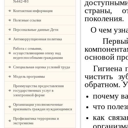
доступным
№442-ФЗ
страны, 
Контактная информация
поколения.
Полезные ссылки
О чем узна
Персональные данные.Дети
Первый 
Антикоррупционная политика
компонент
Работа с семьями,
осуществляющими опеку над
основой пр
недееспособными гражданами
Гигиена по
Специальная оценка условий труда
чистить зу
Модель программы
обратном. 
Преимущества предоставления
государственных услуг в
почему ва
электронной форме
что полез
Организации уполномоченные
признавать граждан нуждающимися
как связ
Профилактика терроризма и
экстремизма
организма