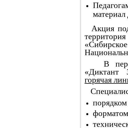
Педагог
материал 
Акция под
территория
«Сибирс
Национальн
В период
«Диктант 
горячая лин
Специалист
порядком 
форматом
техничес