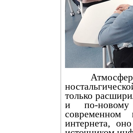
Атмосфера в
ностальгическо
только расшири
и по-новом
современном
интернета, он
источником инф