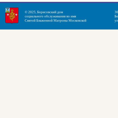
© 2025, Борисовский дом
30
социального обслуживания во имя
Бо
Святой Блаженной Матроны Московской
ул