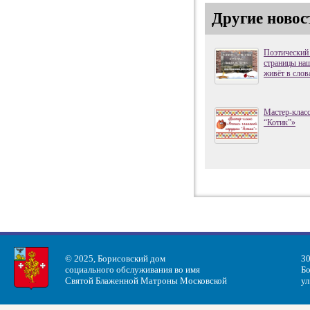
Другие новос
Поэтический
страницы наш
живёт в слов
Мастер-клас
“Котик”»
© 2025, Борисовский дом
30
социального обслуживания во имя
Бо
Святой Блаженной Матроны Московской
ул