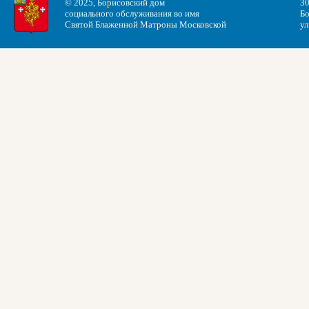
© 2025, Борисовский дом
30
социального обслуживания во имя
Бо
Святой Блаженной Матроны Московской
ул