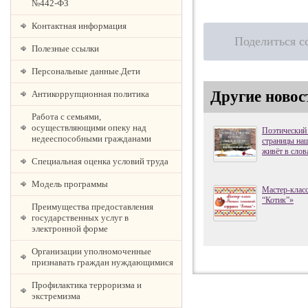
№442-ФЗ
Контактная информация
Поделиться с
Полезные ссылки
Персональные данные.Дети
Другие новос
Антикоррупционная политика
Работа с семьями,
осуществляющими опеку над
Поэтический
недееспособными гражданами
страницы наш
живёт в слов
Специальная оценка условий труда
Модель программы
Мастер-клас
“Котик”»
Преимущества предоставления
государственных услуг в
электронной форме
Организации уполномоченные
признавать граждан нуждающимися
Профилактика терроризма и
экстремизма