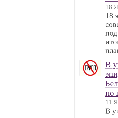
18 Я
18 
сов
под
ито
пла
В у
эпи
Бел
по 
11 Я
В у