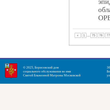
эпи
обл
ОР
«
1
…
75
76
77
© 2025, Борисовский дом
30
социального обслуживания во имя
Бо
Святой Блаженной Матроны Московской
ул