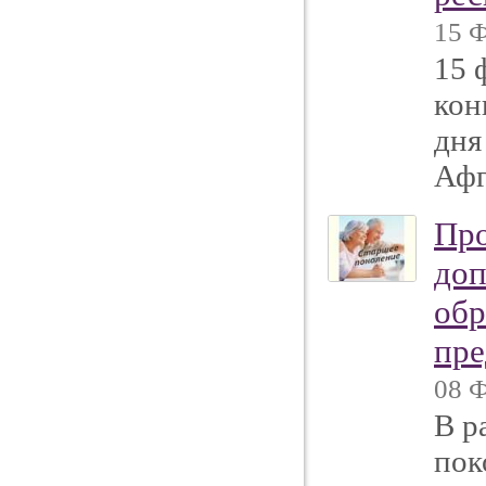
15 Ф
15 
кон
дня
Афг
Про
доп
обр
пре
08 Ф
В р
пок