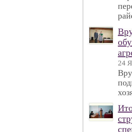
пер
рай
Вру
обу
агр
24 Я
Вру
под
хоз
Ито
стр
спе