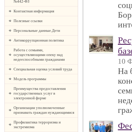
№442-ФЗ
соц
Контактная информация
Бор
Полезные ссылки
инт
Персональные данные.Дети
Рес
Антикоррупционная политика
ба
Работа с семьями,
осуществляющими опеку над
недееспособными гражданами
10 Ф
На 
Специальная оценка условий труда
кон
Модель программы
сем
Преимущества предоставления
государственных услуг в
нед
электронной форме
гра
Организации уполномоченные
признавать граждан нуждающимися
Профилактика терроризма и
Фес
экстремизма