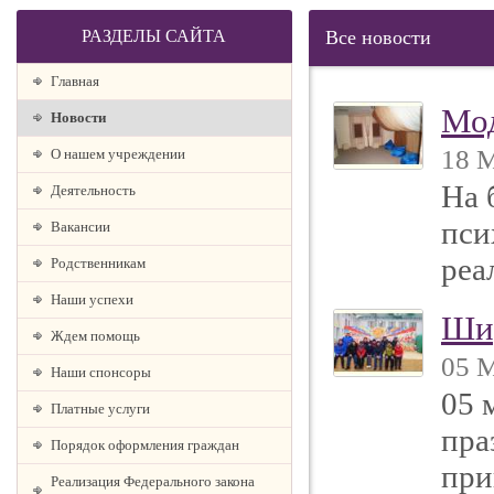
РАЗДЕЛЫ САЙТА
Все новости
Главная
Мо
Новости
18 М
О нашем учреждении
На 
Деятельность
пси
Вакансии
реа
Родственникам
Наши успехи
Ши
Ждем помощь
05 М
Наши спонсоры
05 
Платные услуги
пра
Порядок оформления граждан
при
Реализация Федерального закона