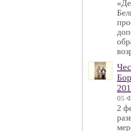
«Де
Бел
про
доп
обр
воз
Чес
Бор
201
05 Ф
2 ф
раз
мер