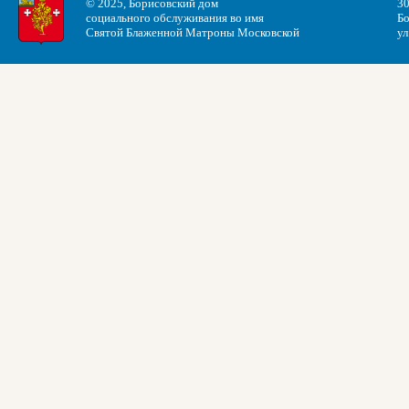
© 2025, Борисовский дом
30
социального обслуживания во имя
Бо
Святой Блаженной Матроны Московской
ул