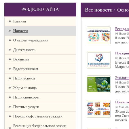
РАЗДЕЛЫ САЙТА
Все новости
› Осно
Главная
Беседа 
Новости
08 Июня 20
8 июня 2
О нашем учреждении
покупки: 
Деятельность
Праздни
08 Июня 20
Вакансии
В честь 
Матроны 
Родственникам
Экологи
Наши успехи
05 Июня 20
5 июня 2
Ждем помощь
дню окру
Наши спонсоры
Пригото
Платные услуги
30 Мая 202
30 мая 2
имя Свят
Порядок оформления граждан
пирогов
Реализация Федерального закона