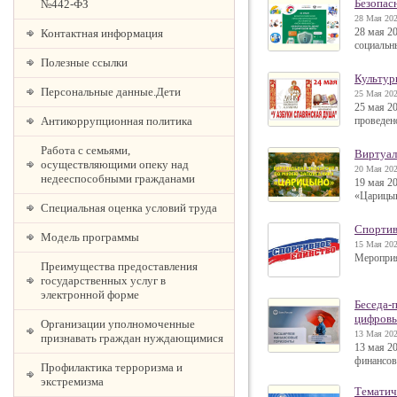
Безопас
№442-ФЗ
28 Мая 202
28 мая 2
Контактная информация
социальн
Полезные ссылки
Культур
Персональные данные.Дети
25 Мая 202
25 мая 2
Антикоррупционная политика
проведен
Работа с семьями,
Виртуал
осуществляющими опеку над
20 Мая 202
недееспособными гражданами
19 мая 2
«Царицы
Специальная оценка условий труда
Спортив
Модель программы
15 Мая 202
Мероприя
Преимущества предоставления
государственных услуг в
электронной форме
Беседа-
цифров
Организации уполномоченные
13 Мая 202
признавать граждан нуждающимися
13 мая 2
финансов
Профилактика терроризма и
экстремизма
Тематич