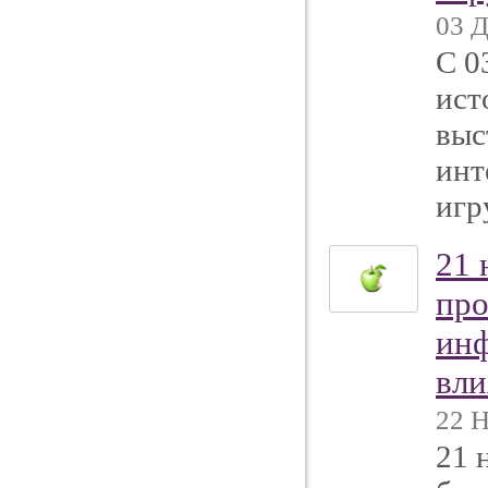
03 Д
С 0
ист
выс
инт
игр
21 
про
инф
вли
22 Н
21 