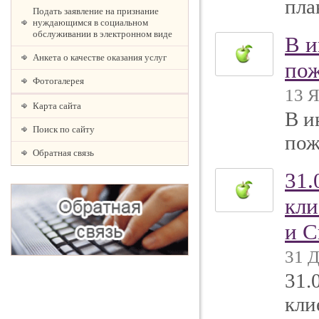
пла
Подать заявление на признание
нуждающимся в социальном
обслуживании в электронном виде
В и
Анкета о качестве оказания услуг
пож
Фотогалерея
13 Я
Карта сайта
В и
Поиск по сайту
пож
Обратная связь
31.
кли
и С
31 Д
31.
кли