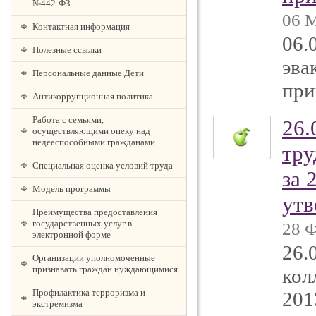
№442-ФЗ
06 М
Контактная информация
06.
Полезные ссылки
эва
Персональные данные.Дети
при
Антикоррупционная политика
Работа с семьями,
26.
осуществляющими опеку над
недееспособными гражданами
тру
Специальная оценка условий труда
за 
Модель программы
утв
Преимущества предоставления
государственных услуг в
28 Ф
электронной форме
26.
Организации уполномоченные
признавать граждан нуждающимися
кол
Профилактика терроризма и
201
экстремизма