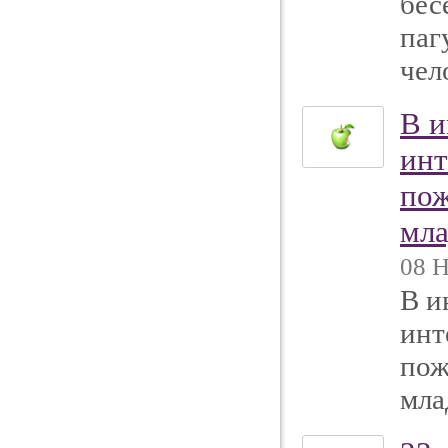
бес
паг
чел
В и
инт
пож
мла
08 Н
В и
инт
пож
мла