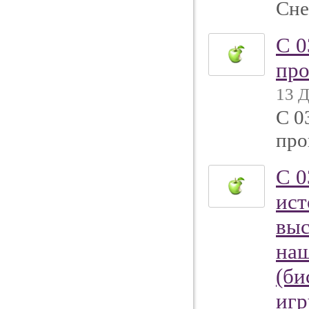
Сне
С 0
про
13 Д
С 0
про
С 0
ист
выс
наш
(би
игр