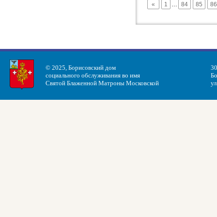
«
1
…
84
85
86
© 2025, Борисовский дом
30
социального обслуживания во имя
Бо
Святой Блаженной Матроны Московской
ул