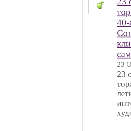
23 
тор
40-
Сот
кли
сам
23 О
23 
тор
лет
инт
худ