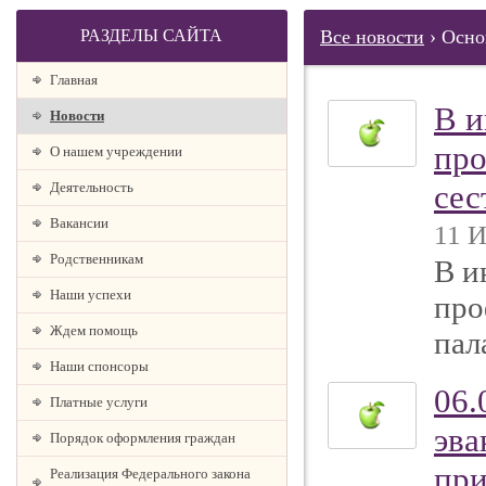
РАЗДЕЛЫ САЙТА
Все новости
› Осно
Главная
В и
Новости
про
О нашем учреждении
сес
Деятельность
Вакансии
11 И
Родственникам
В и
Наши успехи
про
Ждем помощь
пал
Наши спонсоры
06.
Платные услуги
эва
Порядок оформления граждан
при
Реализация Федерального закона