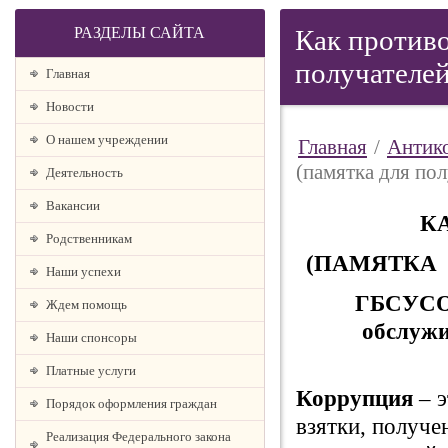
РАЗДЕЛЫ САЙТА
Как противо
получателе
Главная
Новости
О нашем учреждении
Главная
/
Антик
(памятка для п
Деятельность
Вакансии
К
Родственникам
(ПАМЯТКА
Наши успехи
ГБСУСО
Ждем помощь
обслуж
Наши спонсоры
Платные услуги
Коррупция
– 
Порядок оформления граждан
взятки, получе
Реализация Федерального закона