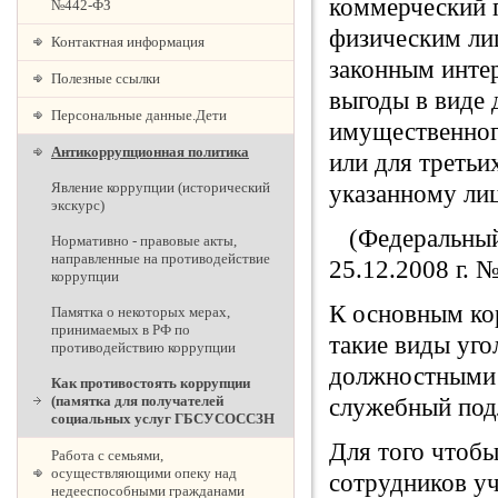
коммерческий п
№442-ФЗ
физическим ли
Контактная информация
законным интер
Полезные ссылки
выгоды в виде 
Персональные данные.Дети
имущественног
Антикоррупционная политика
или для третьи
Явление коррупции (исторический
указанному ли
экскурс)
(Федеральный 
Нормативно - правовые акты,
направленные на противодействие
25.12.2008 г. 
коррупции
К основным ко
Памятка о некоторых мерах,
принимаемых в РФ по
такие виды уго
противодействию коррупции
должностными 
Как противостоять коррупции
(памятка для получателей
служебный под
социальных услуг ГБСУСОССЗН
Для того чтобы
Работа с семьями,
осуществляющими опеку над
сотрудников у
недееспособными гражданами