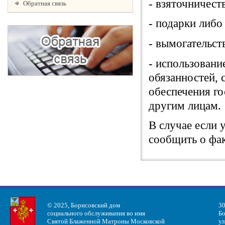
- взяточничес
Обратная связь
- подарки либо
- вымогательст
- использовани
обязанностей, 
обеспечения го
другим лицам.
В случае если 
сообщить о фак
© 2025, Борисовский дом
30
социального обслуживания во имя
Бо
Святой Блаженной Матроны Московской
ул