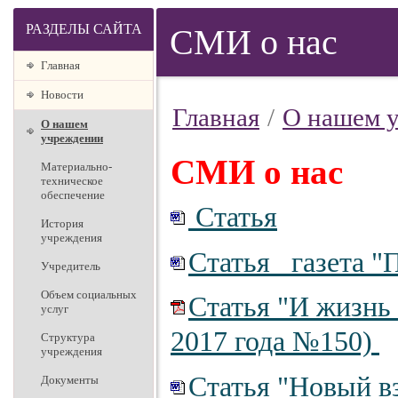
РАЗДЕЛЫ САЙТА
СМИ о нас
Главная
Новости
Главная
/
О нашем 
О нашем
учреждении
СМИ о нас
Материально-
техническое
обеспечение
Статья
История
учреждения
Статья газета "
Учредитель
Объем социальных
Статья "И жизнь 
услуг
2017 года №150)
Структура
учреждения
Статья "Новый вз
Документы