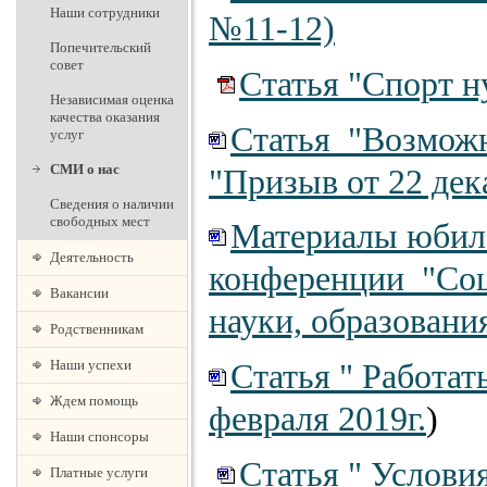
Наши сотрудники
№11-12)
Попечительский
совет
Статья "Спорт н
Независимая оценка
качества оказания
Статья "Возможн
услуг
СМИ о нас
"Призыв от 22 дек
Сведения о наличии
свободных мест
Материалы юбил
Деятельность
конференции "Соц
Вакансии
науки, образования
Родственникам
Наши успехи
Статья " Работат
Ждем помощь
февраля 2019г.
)
Наши спонсоры
Статья " Услови
Платные услуги