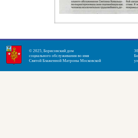
© 2025, Борисовский дом
30
социального обслуживания во имя
Бо
Святой Блаженной Матроны Московской
ул