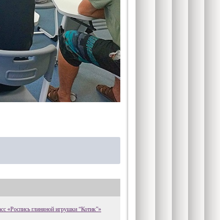
сс «Роспись глиняной игрушки “Котик”»