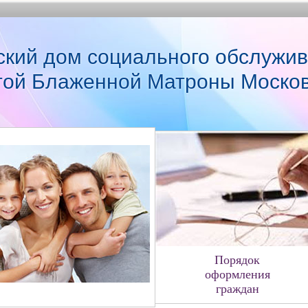
ский дом социального обслужив
той Блаженной Матроны Моско
Порядок
оформления
граждан