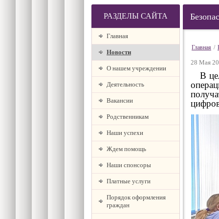
РАЗДЕЛЫ САЙТА
Безопа
Главная
Главная
/
Новости
28 Мая 20
О нашем учреждении
В целя
операц
Деятельность
получа
Вакансии
цифров
Родственникам
Наши успехи
Ждем помощь
Наши спонсоры
Платные услуги
Порядок оформления
граждан