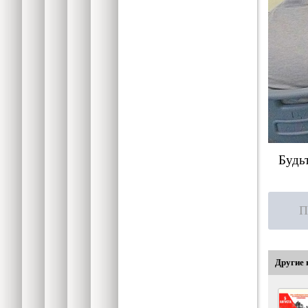
Будьте
П
Другие 