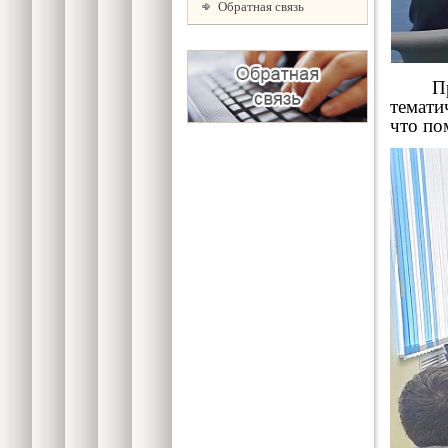
Обратная связь
Практ
темати
что по