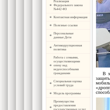
Реализация
Федерального закона
№442-ФЗ
Контактная информация
Полезные ссылки
Персональные
данные.Дети
Антикоррупционная
политика
Работа с семьями,
осуществляющими
опеку над
недееспособными
В ход
гражданами
защиты
Специальная оценка
мобиль
условий труда
«дропп
способ
Модель программы
Преимущества
предоставления
государственных услуг