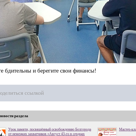
 бдительны и берегите свои финансы!
оделиться ссылкой
новости раздела
Урок памяти, посвящённый освобождению Белгорода
Мастер-кла
от немецких захватчиков «Август 43-го в сердцах