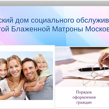
ский дом социального обслужив
той Блаженной Матроны Моско
Порядок
оформления
граждан