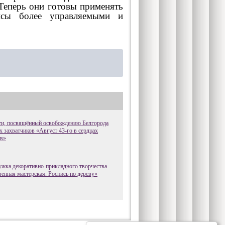
 Теперь они готовы применять
нсы более управляемыми и
ти, посвящённый освобождению Белгорода
х захватчиков «Август 43-го в сердцах
ев»
ужка декоративно-прикладного творчества
енная мастерская. Роспись по дереву»