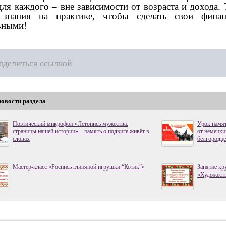
для каждого – вне зависимости от возраста и дохода.
 знания на практике, чтобы сделать свои фина
ьными!
оделиться ссылкой
новости раздела
Поэтический микрофон «Летопись мужества:
Урок памя
страницы нашей истории» – память о подвиге живёт в
от немецки
словах
белгородц
Мастер-класс «Роспись глиняной игрушки “Котик”»
Занятие кр
«Художеств