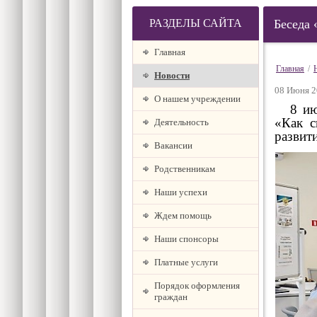
РАЗДЕЛЫ САЙТА
Беседа 
Главная
Главная
/
Новости
08 Июня 2
О нашем учреждении
8 июня
«Как с
Деятельность
развит
Вакансии
Родственникам
Наши успехи
Ждем помощь
Наши спонсоры
Платные услуги
Порядок оформления
граждан