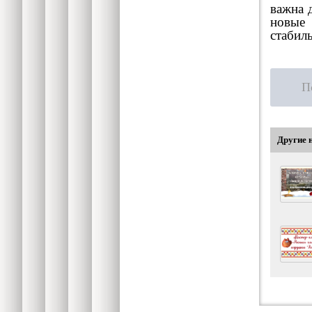
важна 
новые
стабил
П
Другие 