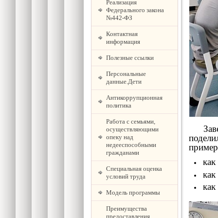
Реализация
Федерального закона
№442-ФЗ
Контактная
информация
Полезные ссылки
Персональные
данные.Дети
Антикоррупционная
политика
Работа с семьями,
Завед
осуществляющими
подели
опеку над
недееспособными
пример
гражданами
как
Специальная оценка
как
условий труда
как
Модель программы
Преимущества
предоставления